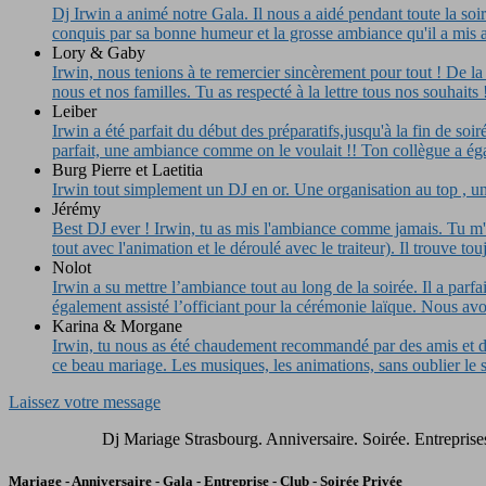
Dj Irwin a animé notre Gala. Il nous a aidé pendant toute la so
conquis par sa bonne humeur et la grosse ambiance qu'il a mis ave
Lory & Gaby
Irwin, nous tenions à te remercier sincèrement pour tout ! De la 
nous et nos familles. Tu as respecté à la lettre tous nos souhai
Leiber
Irwin a été parfait du début des préparatifs,jusqu'à la fin de so
parfait, une ambiance comme on le voulait !! Ton collègue a ég
Burg Pierre et Laetitia
Irwin tout simplement un DJ en or. Une organisation au top , une
Jérémy
Best DJ ever ! Irwin, tu as mis l'ambiance comme jamais. Tu m'as
tout avec l'animation et le déroulé avec le traiteur). Il trouve to
Nolot
Irwin a su mettre l’ambiance tout au long de la soirée. Il a parf
également assisté l’officiant pour la cérémonie laïque. Nou
Karina & Morgane
Irwin, tu nous as été chaudement recommandé par des amis et dè
ce beau mariage. Les musiques, les animations, sans oublier 
Laissez votre message
Dj Mariage Strasbourg. Anniversaire. Soirée. Entrepri
Mariage - Anniversaire - Gala - Entreprise - Club - Soirée Privée