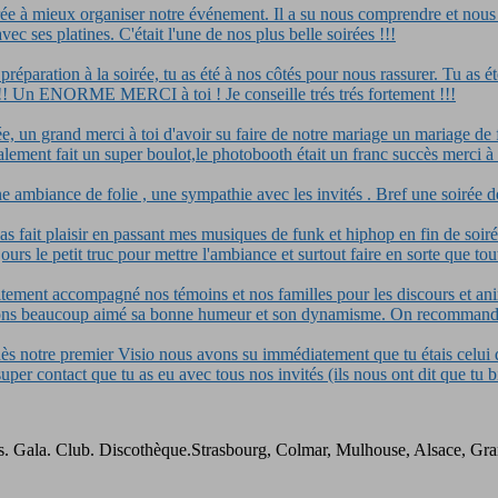
irée à mieux organiser notre événement. Il a su nous comprendre et nous
c ses platines. C'était l'une de nos plus belle soirées !!!
préparation à la soirée, tu as été à nos côtés pour nous rassurer. Tu as 
ts !! Un ENORME MERCI à toi ! Je conseille trés trés fortement !!!
irée, un grand merci à toi d'avoir su faire de notre mariage un mariage de
alement fait un super boulot,le photobooth était un franc succès merci
 ambiance de folie , une sympathie avec les invités . Bref une soirée de
 fait plaisir en passant mes musiques de funk et hiphop en fin de soirée
ujours le petit truc pour mettre l'ambiance et surtout faire en sorte que to
aitement accompagné nos témoins et nos familles pour les discours et anim
s avons beaucoup aimé sa bonne humeur et son dynamisme. On recomman
s notre premier Visio nous avons su immédiatement que tu étais celui 
le super contact que tu as eu avec tous nos invités (ils nous ont d
ses. Gala. Club. Discothèque.Strasbourg, Colmar, Mulhouse, Alsace, Gr