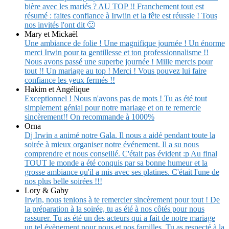
bière avec les mariés ? AU TOP !! Franchement tout est
résumé : faites confiance à Irwiin et la fête est réussie ! Tous
nos invités l'ont dit 🙂
Mary et Mickaël
Une ambiance de folie ! Une magnifique journée ! Un énorme
merci Irwin pour ta gentillesse et ton professionnalisme !!
Nous avons passé une superbe journée ! Mille mercis pour
tout !! Un mariage au top ! Merci ! Vous pouvez lui faire
confiance les yeux fermés !!
Hakim et Angélique
Exceptionnel ! Nous n'avons pas de mots ! Tu as été tout
simplement génial pour notre mariage et on te remercie
sincèrement!! On recommande à 1000%
Orna
Dj Irwin a animé notre Gala. Il nous a aidé pendant toute la
soirée à mieux organiser notre événement. Il a su nous
comprendre et nous conseillé. C'était pas évident :p Au final
TOUT le monde a été conquis par sa bonne humeur et la
grosse ambiance qu'il a mis avec ses platines. C'était l'une de
nos plus belle soirées !!!
Lory & Gaby
Irwin, nous tenions à te remercier sincèrement pour tout ! De
la préparation à la soirée, tu as été à nos côtés pour nous
rassurer. Tu as été un des acteurs qui a fait de notre mariage
un tel évènement pour nous et nos familles. Tu as respecté à la