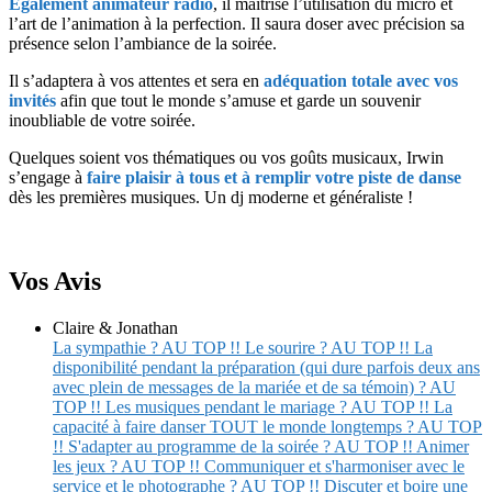
Egalement animateur radio
, il maîtrise l’utilisation du micro et
l’art de l’animation à la perfection.
Il saura doser avec précision sa
présence selon l’ambiance de la soirée.
Il s’adaptera à vos attentes et sera en
adéquation totale avec vos
invités
afin que tout le monde s’amuse et garde un souvenir
inoubliable de votre soirée.
Quelques soient vos thématiques ou vos goûts musicaux, Irwin
s’engage à
faire plaisir à tous et à remplir votre piste de danse
dès les premières musiques. Un
dj moderne et généraliste !
Vos Avis
Claire & Jonathan
La sympathie ? AU TOP !! Le sourire ? AU TOP !! La
disponibilité pendant la préparation (qui dure parfois deux ans
avec plein de messages de la mariée et de sa témoin) ? AU
TOP !! Les musiques pendant le mariage ? AU TOP !! La
capacité à faire danser TOUT le monde longtemps ? AU TOP
!! S'adapter au programme de la soirée ? AU TOP !! Animer
les jeux ? AU TOP !! Communiquer et s'harmoniser avec le
service et le photographe ? AU TOP !! Discuter et boire une