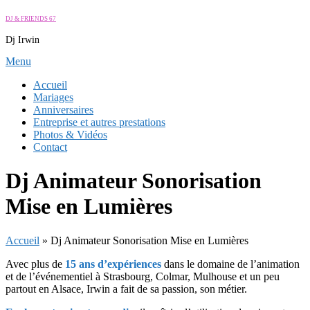
Aller
DJ & FRIENDS 67
au
Dj Irwin
contenu
Menu
Accueil
Mariages
Anniversaires
Entreprise et autres prestations
Photos & Vidéos
Contact
Dj Animateur Sonorisation
Mise en Lumières
Accueil
»
Dj Animateur Sonorisation Mise en Lumières
Avec plus de
15 ans d’expériences
dans le domaine de l’animation
et de l’événementiel à Strasbourg, Colmar, Mulhouse et un peu
partout en Alsace, Irwin a fait de sa passion, son métier.