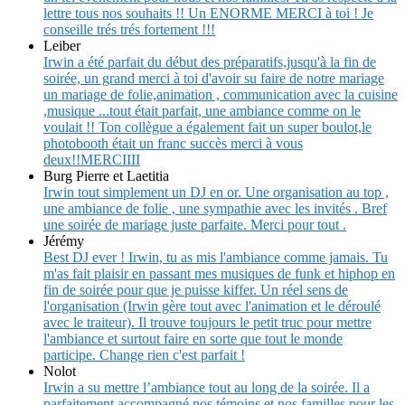
lettre tous nos souhaits !! Un ENORME MERCI à toi ! Je
conseille trés trés fortement !!!
Leiber
Irwin a été parfait du début des préparatifs,jusqu'à la fin de
soirée, un grand merci à toi d'avoir su faire de notre mariage
un mariage de folie,animation , communication avec la cuisine
,musique ...tout était parfait, une ambiance comme on le
voulait !! Ton collègue a également fait un super boulot,le
photobooth était un franc succès merci à vous
deux!!MERCIIII
Burg Pierre et Laetitia
Irwin tout simplement un DJ en or. Une organisation au top ,
une ambiance de folie , une sympathie avec les invités . Bref
une soirée de mariage juste parfaite. Merci pour tout .
Jérémy
Best DJ ever ! Irwin, tu as mis l'ambiance comme jamais. Tu
m'as fait plaisir en passant mes musiques de funk et hiphop en
fin de soirée pour que je puisse kiffer. Un réel sens de
l'organisation (Irwin gère tout avec l'animation et le déroulé
avec le traiteur). Il trouve toujours le petit truc pour mettre
l'ambiance et surtout faire en sorte que tout le monde
participe. Change rien c'est parfait !
Nolot
Irwin a su mettre l’ambiance tout au long de la soirée. Il a
parfaitement accompagné nos témoins et nos familles pour les